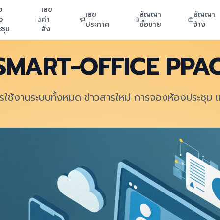
ง
เลข
เลข
สัญญา
สัญญา
ง
คำ
ประกาศ
ซื้อขาย
จ้าง
ชุม
สั่ง
SMART-OFFICE PPA
ใช้งานระบบทั้งหมด ข่าวสารใหม่ การจองห้องประชุม