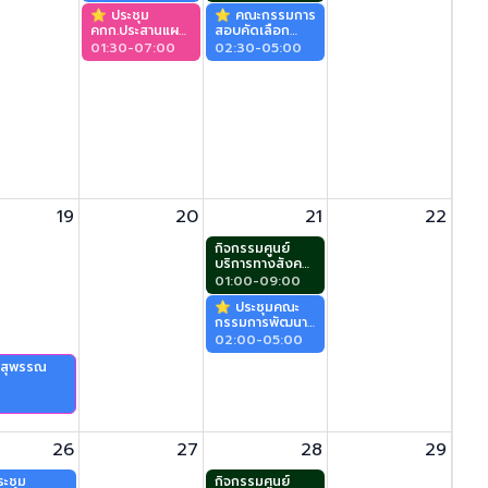
ประชาคม)
⭐️ ประชุม
⭐️ คณะกรรมการ
คกก.ประสานแผน
สอบคัดเลือก
พัฒนาท้องถิ่นฯ
ข้าราชการ
01:30-07:00
02:30-05:00
ในระดับจังหวัด
องค์การบริหาร
พิษณุโลก (พระ
ส่วนจังหวัดให้
นเรศ)
ดำรงตำแหน่ง
ต่างสายงาน จาก
สายงานประเภท
ทั่วไปให้ดำรง
ตำแหน่งสายงาน
ประเภทวิชาการ
ตำแหน่ง นัก
วิชาการ
19
20
สาธารณสุข
21
22
(สุพรรณกัลยา)
กิจกรรมศูนย์
บริการทางสังคม
ผู้สูงอายุ (ศาลา
01:00-09:00
ประชาคม)
⭐️ ประชุมคณะ
กรรมการพัฒนา
อบจ. ร่วมกับ
02:00-05:00
ประชาคมท้องถิ่น
 (สุพรรณ
ระดับจังหวัด
(สุพรรณกัลยา)
26
27
28
29
ะชุม
กิจกรรมศูนย์