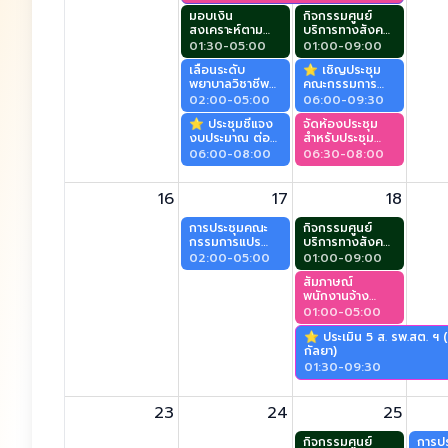
มอบเงิน
กิจกรรมศูนย์
สงเคราะห์ตาม
บริการทางสังคม
โครงการ
ผู้สูงอายุ (ศาลา
01:30-05:00
01:00-09:00
สงเคราะห์ผู้ป่วยที่
ประชาคม)
เลื่อนระดับ
⭐️ เชิญประชุม
ยากไร้ (ศาลา
พยาบาลวิชาชีพ
คณะกรรมการ
ประชาคม)
(สุพรรณกัลยา)
อำนวยการจัดทำ
02:00-05:00
06:00-09:30
แผนจัดการความ
⭐️ ประชุมชี้แจง
จัดห้องประชุม
รู้ 4 ปี (พ.ศ.
งบประมาณ ต่อ
สำหรับประชุม
2568-2571)
คณะกรรมาธิการ
คกก.ประสาน
06:00-08:00
อบจ. ครั้งที่
06:30-08:00
วิสามัญพิจารณา
แผนฯ ระดับ
1/2569
ร่างพระราช
จังหวัด (พระ
(สุพรรณกัลยา)
บัญญัติงบ
นเรศ)
16
17
18
ประมาณรายร่าย
จ่าย ประจำ
การประชุมคณะ
กิจกรรมศูนย์
ปีงบประมาณ พ.ศ.
กรรมการแปร
บริการทางสังคม
2570 สภาผู้แทน
ญัตติ (สุพรรณ
ผู้สูงอายุ (ศาลา
02:00-05:00
01:00-09:00
ราษฎร (สุพรรณ
กัลยา)
ประชาคม)
กัลยา)
สัมภาษณ์
พนักงานจ้าง
(พระนเรศ)
01:00-05:00
⭐️ ประเมิน 5 ส. รพ.สต. ฯ
กัลยา)
01:30-09:30
23
24
25
กิจกรรมศูนย์
การปร