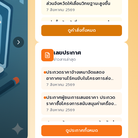
ส่วนจังหวัดให้เลื่อนวิทยฐานะสูงขึ้น
7 สิงหาคม 2569
แต่งตั้งเจ้าหน้าที่ตรวจสอบความชำรุด
บกพร่องของงานจ้าง
ดูคำสั่งทั้งหมด
7 สิงหาคม 2569
แต่งตั้งเจ้าหน้าที่ตรวจสอบความชำรุด
เลขประกาศ
บกพร่องของงานจ้าง
ข่าวสารล่าสุด
7 สิงหาคม 2569
ประกวดราคาจ้างเหมาจัดแสดง
แต่งตั้งคณะกรรมการตรวจรับพัสดุ
อากาศยานไร้คนขับในโครงการส่ง
สำหรับจ้างเหมารื้อถอนพร้อมติดตั้ง
เสริมและประชาสัมพันธ์การท่องเที่ยว
7 สิงหาคม 2569
และบำรุงรักษาเครื่องปรับอากาศ
7 สิงหาคม 2569
จังหวัดพิษณุโลก กิจกรรมจัดแสดง
ภายในสนามกีฬาฯ (ห้องโยคะ) และศูนย์
อากาศยานไร้คนขับ "น่านนทีราช
ประกาศผู้ชนะการเสนอราคา ประกวด
ประวัติศาสตร์พระราชวังจันทน์
ศรัทธา Nan River of Glory" ด้วยวิธี
ราคาซื้อโครงการสนับสนุนค่าเครื่อง
ประกวดราคาอิเล็กทรอนิกส์ (e-
แบบนักเรียน จำนวน 11 รายการ ด้วย
7 สิงหาคม 2569
bidding)
วิธีประกวดราคาอิเล็กทรอนิกส์ (e-
bidding)
ประกาศผู้ชนะการเสนอราคาจ้างจัดทำ
ป้ายแสดงตนสำหรับบุคลากรของ
ดูประกาศทั้งหมด
อบจ.พล
7 สิงหาคม 2569