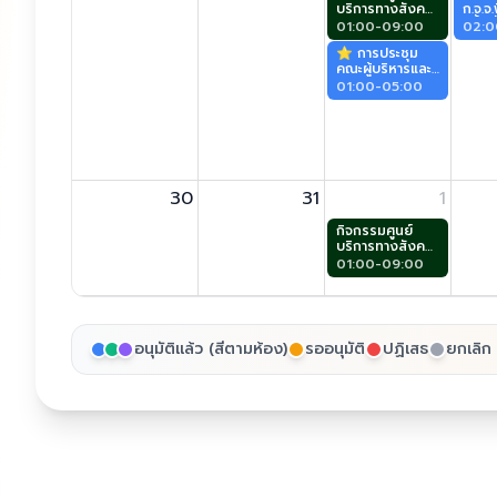
บริการทางสังคม
ก.จ.จ
ผู้สูงอายุ (ศาลา
ครั้ง
01:00-09:00
02:0
ประชาคม)
(สุพ
⭐️ การประชุม
คณะผู้บริหารและ
หัวหน้าส่วน
01:00-05:00
ราชการ ครั้งที่
12/2569
(สุพรรณกัลยา)
30
31
1
กิจกรรมศูนย์
บริการทางสังคม
ผู้สูงอายุ (ศาลา
01:00-09:00
ประชาคม)
อนุมัติแล้ว (สีตามห้อง)
รออนุมัติ
ปฏิเสธ
ยกเลิก