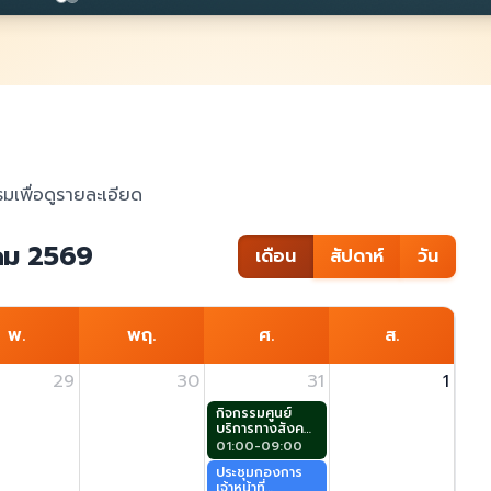
มเพื่อดูรายละเอียด
คม 2569
เดือน
สัปดาห์
วัน
พ.
พฤ.
ศ.
ส.
29
30
31
1
กิจกรรมศูนย์
บริการทางสังคม
ผู้สูงอายุ (ศาลา
01:00-09:00
ประชาคม)
ประชุมกองการ
เจ้าหน้าที่