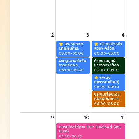
2
3
4
⭐️ ประชุมถอด
⭐️ ประชุมหัวหน้า
บทเรียนการ
ส่วนฯ ครั้งที่
บริหารจัดการที่ดี
11/2569
03:00-05:00
00:00-05:00
(สุพรรณกัลยา)
(สุพรรณกัลยา)
ประชุมตามข้อสั่ง
กิจกรรมศูนย์
การปลัดอง
บริการทางสังคม
(สุพรรณกัลยา)
ผู้สูงอายุ (ศาลา
06:00-09:30
01:00-09:00
ประชาคม)
⭐️ รพ.สต.
(สุพรรณกัลยา)
06:00-09:30
ประชุมเลื่อนเงิน
เดือนข้าราชการ
ครู (เอกาทศรถ)
06:00-08:00
9
10
11
อบรมการใช้งาน EHP Oncloud (พระ
นเรศ)
01:30-06:25